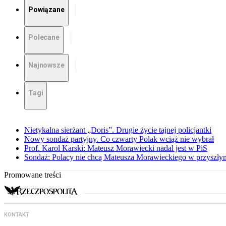
Powiązane
Polecane
Najnowsze
Tagi
Nietykalna sierżant „Doris”. Drugie życie tajnej policjantki
Nowy sondaż partyjny. Co czwarty Polak wciąż nie wybrał
Prof. Karol Karski: Mateusz Morawiecki nadal jest w PiS
Sondaż: Polacy nie chcą Mateusza Morawieckiego w przyszłym
Promowane treści
KONTAKT