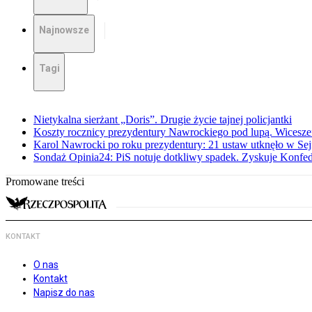
Najnowsze
Tagi
Nietykalna sierżant „Doris”. Drugie życie tajnej policjantki
Koszty rocznicy prezydentury Nawrockiego pod lupą. Wices
Karol Nawrocki po roku prezydentury: 21 ustaw utknęło w Se
Sondaż Opinia24: PiS notuje dotkliwy spadek. Zyskuje Konfed
Promowane treści
KONTAKT
O nas
Kontakt
Napisz do nas