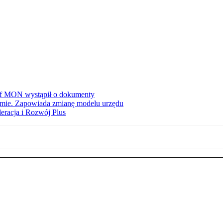
zef MON wystąpił o dokumenty
jmie. Zapowiada zmianę modelu urzędu
eracja i Rozwój Plus