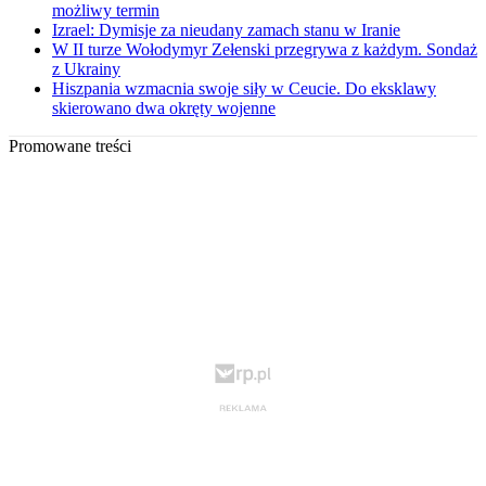
możliwy termin
Izrael: Dymisje za nieudany zamach stanu w Iranie
W II turze Wołodymyr Zełenski przegrywa z każdym. Sondaż
z Ukrainy
Hiszpania wzmacnia swoje siły w Ceucie. Do eksklawy
skierowano dwa okręty wojenne
Promowane treści