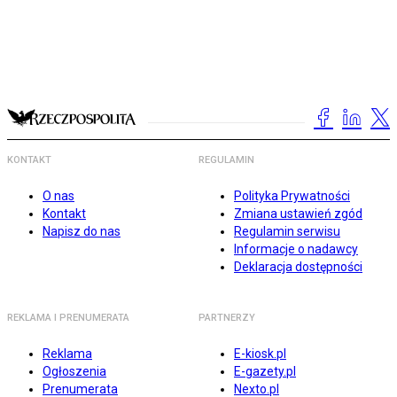
KONTAKT
REGULAMIN
O nas
Polityka Prywatności
Kontakt
Zmiana ustawień zgód
Napisz do nas
Regulamin serwisu
Informacje o nadawcy
Deklaracja dostępności
REKLAMA I PRENUMERATA
PARTNERZY
Reklama
E-kiosk.pl
Ogłoszenia
E-gazety.pl
Prenumerata
Nexto.pl