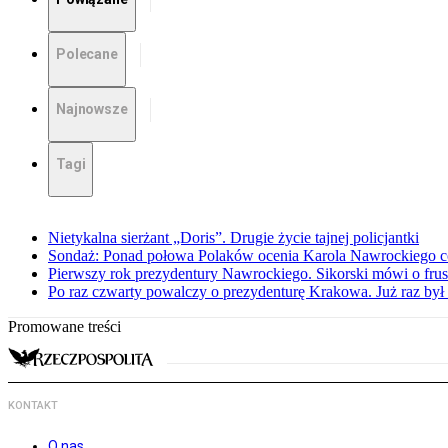
Polecane
Najnowsze
Tagi
Nietykalna sierżant „Doris”. Drugie życie tajnej policjantki
Sondaż: Ponad połowa Polaków ocenia Karola Nawrockiego c
Pierwszy rok prezydentury Nawrockiego. Sikorski mówi o frust
Po raz czwarty powalczy o prezydenturę Krakowa. Już raz był 
Promowane treści
KONTAKT
O nas