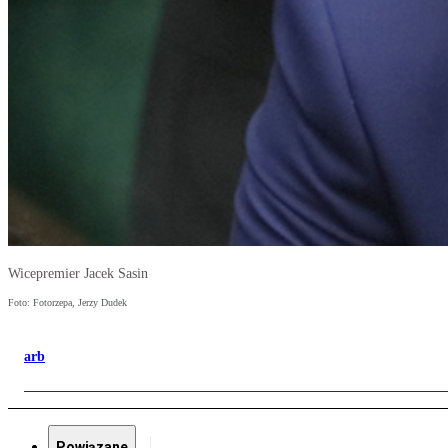
Wicepremier Jacek Sasin
Foto: Fotorzepa, Jerzy Dudek
arb
Powiązane