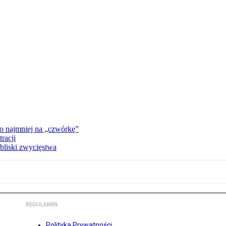
o najmniej na „czwórkę”
racji
bliski zwycięstwa
REGULAMIN
Polityka Prywatności