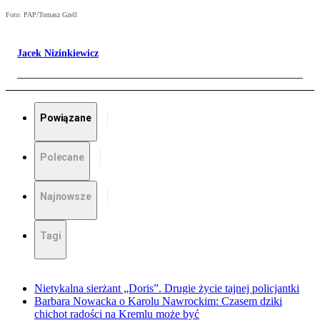
Foto: PAP/Tomasz Gzell
Jacek Nizinkiewicz
Powiązane
Polecane
Najnowsze
Tagi
Nietykalna sierżant „Doris”. Drugie życie tajnej policjantki
Barbara Nowacka o Karolu Nawrockim: Czasem dziki
chichot radości na Kremlu może być