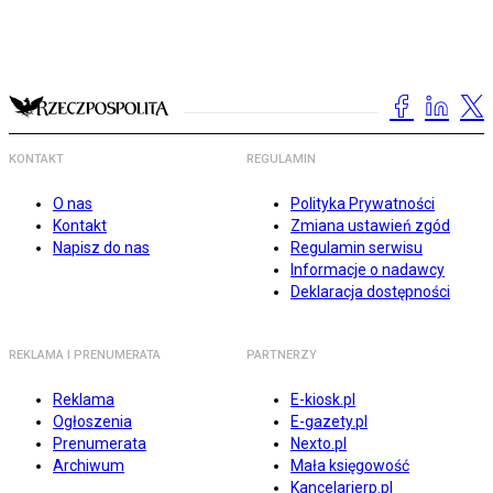
KONTAKT
REGULAMIN
O nas
Polityka Prywatności
Kontakt
Zmiana ustawień zgód
Napisz do nas
Regulamin serwisu
Informacje o nadawcy
Deklaracja dostępności
REKLAMA I PRENUMERATA
PARTNERZY
Reklama
E-kiosk.pl
Ogłoszenia
E-gazety.pl
Prenumerata
Nexto.pl
Archiwum
Mała księgowość
Kancelarierp.pl