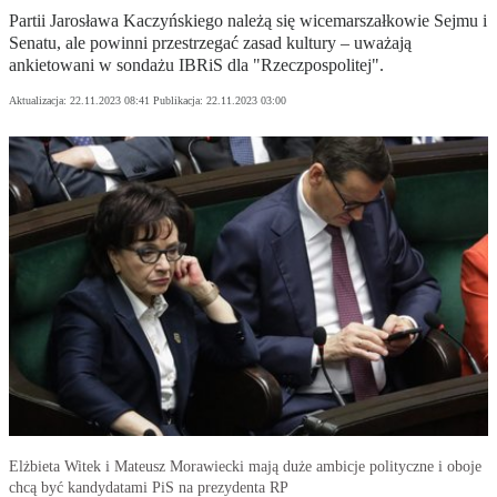
Partii Jarosława Kaczyńskiego należą się wicemarszałkowie Sejmu i
Senatu, ale powinni przestrzegać zasad kultury – uważają
ankietowani w sondażu IBRiS dla "Rzeczpospolitej".
Aktualizacja:
22.11.2023 08:41
Publikacja:
22.11.2023 03:00
Elżbieta Witek i Mateusz Morawiecki mają duże ambicje polityczne i oboje
chcą być kandydatami PiS na prezydenta RP