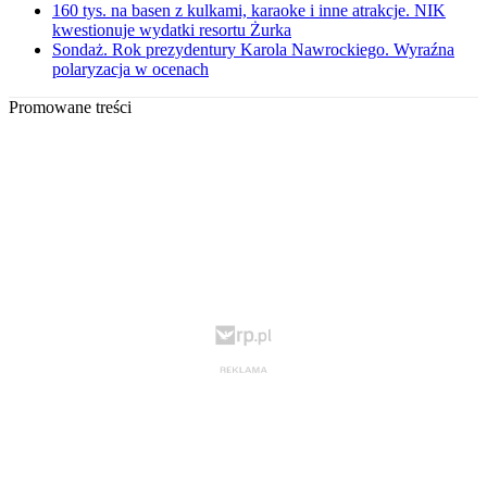
160 tys. na basen z kulkami, karaoke i inne atrakcje. NIK
kwestionuje wydatki resortu Żurka
Sondaż. Rok prezydentury Karola Nawrockiego. Wyraźna
polaryzacja w ocenach
Promowane treści