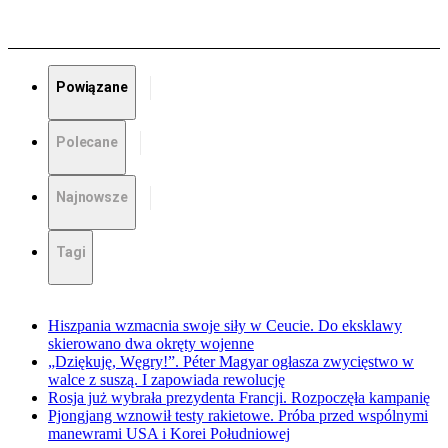
Powiązane
Polecane
Najnowsze
Tagi
Hiszpania wzmacnia swoje siły w Ceucie. Do eksklawy
skierowano dwa okręty wojenne
„Dziękuję, Węgry!”. Péter Magyar ogłasza zwycięstwo w
walce z suszą. I zapowiada rewolucję
Rosja już wybrała prezydenta Francji. Rozpoczęła kampanię
Pjongjang wznowił testy rakietowe. Próba przed wspólnymi
manewrami USA i Korei Południowej