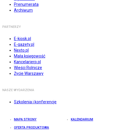
Prenumerata
Archiwum
PARTNERZY
E-kiosk.pl
E-gazety.pl
Nexto.pl
Mała księgowość
Kancelarierp.pl
Wieści Rolnicze
Życie Warszawy
NASZE WYDARZENIA
Szkolenia i konferencje
MAPA STRONY
KALENDARIUM
OFERTA PRODUKTOWA