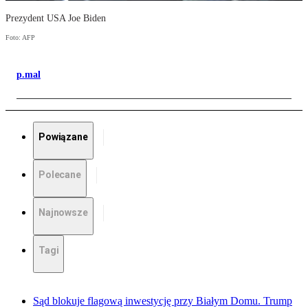
Prezydent USA Joe Biden
Foto: AFP
p.mal
Powiązane
Polecane
Najnowsze
Tagi
Sąd blokuje flagową inwestycję przy Białym Domu. Trump