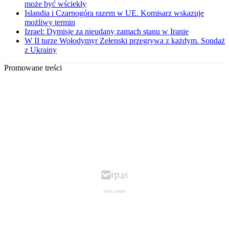
może być wściekły
Islandia i Czarnogóra razem w UE. Komisarz wskazuje
możliwy termin
Izrael: Dymisje za nieudany zamach stanu w Iranie
W II turze Wołodymyr Zełenski przegrywa z każdym. Sondaż
z Ukrainy
Promowane treści