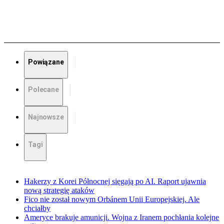
Powiązane
Polecane
Najnowsze
Tagi
Hakerzy z Korei Północnej sięgają po AI. Raport ujawnia
nową strategię ataków
Fico nie został nowym Orbánem Unii Europejskiej. Ale
chciałby
Ameryce brakuje amunicji. Wojna z Iranem pochłania kolejne