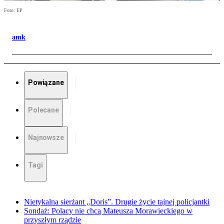
Foto: EP
amk
Powiązane
Polecane
Najnowsze
Tagi
Nietykalna sierżant „Doris”. Drugie życie tajnej policjantki
Sondaż: Polacy nie chcą Mateusza Morawieckiego w
przyszłym rządzie