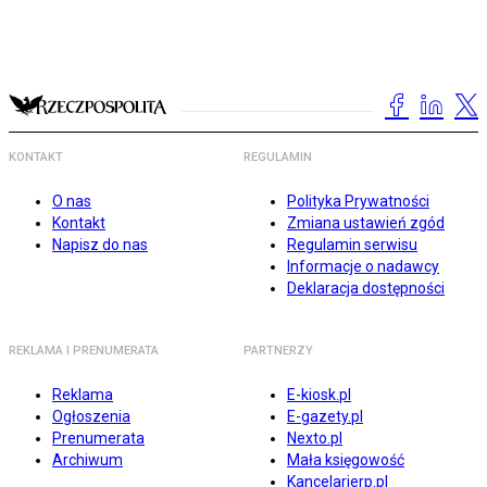
KONTAKT
REGULAMIN
O nas
Polityka Prywatności
Kontakt
Zmiana ustawień zgód
Napisz do nas
Regulamin serwisu
Informacje o nadawcy
Deklaracja dostępności
REKLAMA I PRENUMERATA
PARTNERZY
Reklama
E-kiosk.pl
Ogłoszenia
E-gazety.pl
Prenumerata
Nexto.pl
Archiwum
Mała księgowość
Kancelarierp.pl