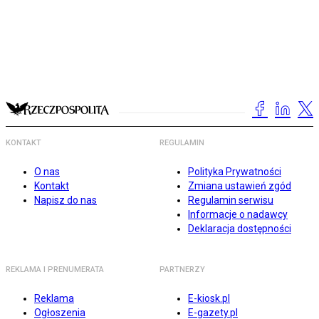
KONTAKT
REGULAMIN
O nas
Polityka Prywatności
Kontakt
Zmiana ustawień zgód
Napisz do nas
Regulamin serwisu
Informacje o nadawcy
Deklaracja dostępności
REKLAMA I PRENUMERATA
PARTNERZY
Reklama
E-kiosk.pl
Ogłoszenia
E-gazety.pl