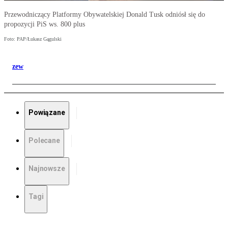
Przewodniczący Platformy Obywatelskiej Donald Tusk odniósł się do
propozycji PiS ws. 800 plus
Foto: PAP/Łukasz Gągulski
zew
Powiązane
Polecane
Najnowsze
Tagi