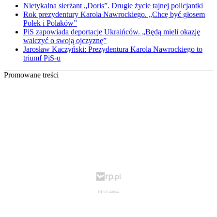
Nietykalna sierżant „Doris”. Drugie życie tajnej policjantki
Rok prezydentury Karola Nawrockiego. „Chcę być głosem
Polek i Polaków”
PiS zapowiada deportacje Ukraińców. „Będą mieli okazję
walczyć o swoją ojczyznę”
Jarosław Kaczyński: Prezydentura Karola Nawrockiego to
triumf PiS-u
Promowane treści