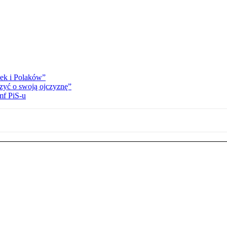
ek i Polaków”
zyć o swoją ojczyznę”
mf PiS-u