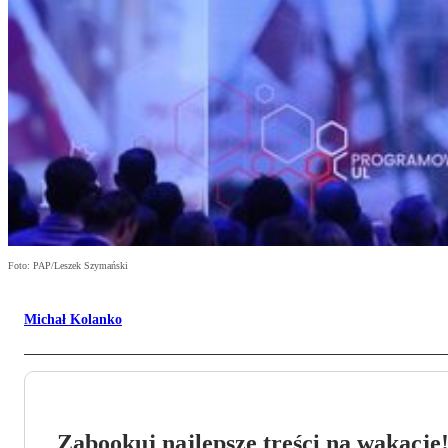
Foto: PAP/Leszek Szymański
Michał Kolanko
Zabookuj najlepsze treści na wakacje