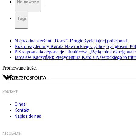
Najnowsze
Tagi
Nietykalna sierżant „Doris”. Drugie życie tajnej policjantki
Rok prezydentury Karola Nawrockiego. „Chcę być głosem Pol
PiS zapowiada deportacje Ukraińców. „Będą mieli okazję walc
Jarosław Kaczyński: Prezydentura Karola Nawrockiego to triu
Promowane treści
KONTAKT
O nas
Kontakt
Napisz do nas
REGULAMIN