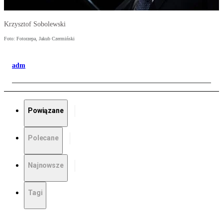
Krzysztof Sobolewski
Foto: Fotorzepa, Jakub Czermiński
adm
Powiązane
Polecane
Najnowsze
Tagi