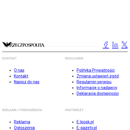
KONTAKT
REGULAMIN
O nas
Polityka Prywatności
Kontakt
Zmiana ustawień zgód
Napisz do nas
Regulamin serwisu
Informacje o nadawcy
Deklaracja dostępności
REKLAMA I PRENUMERATA
PARTNERZY
Reklama
E-kiosk.pl
Ogłoszenia
E-gazety.pl