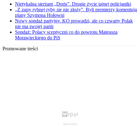
Nietykalna sierżant „Doris”. Drugie życie tajnej policjantki
„Z zupy rybnej ryby się nie złoży”. Byli premierzy komentują
plany Szymona Hołowni
Nowy sondaż partyjny. KO prowadzi, ale co czwarty Polak
nie ma swojej partii
Sondaż: Polacy sceptyczni co do powrotu Mateusza
Morawieckiego do PiS
Promowane treści