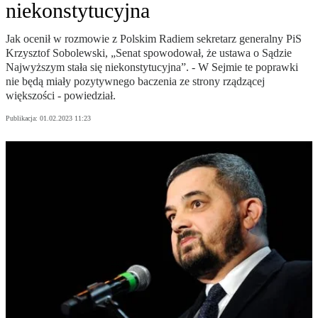
niekonstytucyjna
Jak ocenił w rozmowie z Polskim Radiem sekretarz generalny PiS
Krzysztof Sobolewski, „Senat spowodował, że ustawa o Sądzie
Najwyższym stała się niekonstytucyjna”. - W Sejmie te poprawki
nie będą miały pozytywnego baczenia ze strony rządzącej
większości - powiedział.
Publikacja:
01.02.2023 11:23