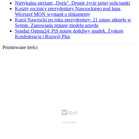
Nietykalna sierżant „Doris”. Drugie życie tajnej policjantki
Koszty rocznicy prezydentury Nawrockiego pod lupą.
Wiceszef MON wystąpił o dokumenty
Karol Nawrocki po roku prezydentury: 21 ustaw utknęło w
Sejmie. Zapowiada zmianę modelu urzędu
Sondaż Opinia24: PiS notuje dotkliwy spadek. Zyskuje
Konfederacja i Rozwój Plus
Promowane treści