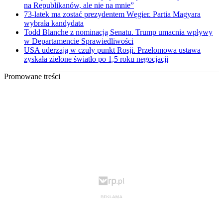
na Republikanów, ale nie na mnie”
73-latek ma zostać prezydentem Węgier. Partia Magyara
wybrała kandydata
Todd Blanche z nominacją Senatu. Trump umacnia wpływy
w Departamencie Sprawiedliwości
USA uderzają w czuły punkt Rosji. Przełomowa ustawa
zyskała zielone światło po 1,5 roku negocjacji
Promowane treści