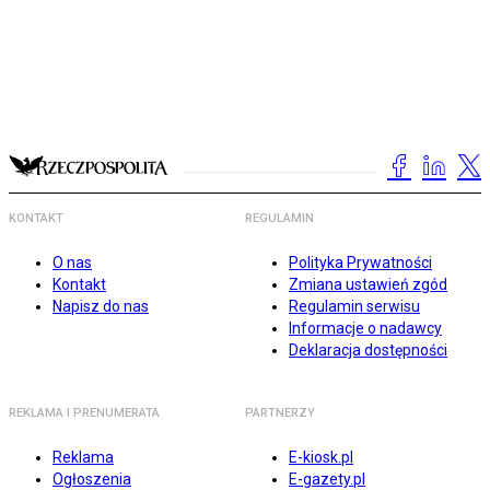
KONTAKT
REGULAMIN
O nas
Polityka Prywatności
Kontakt
Zmiana ustawień zgód
Napisz do nas
Regulamin serwisu
Informacje o nadawcy
Deklaracja dostępności
REKLAMA I PRENUMERATA
PARTNERZY
Reklama
E-kiosk.pl
Ogłoszenia
E-gazety.pl