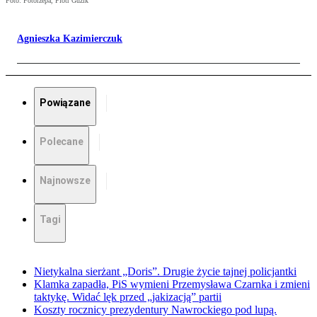
Foto: Fotorzepa, Piotr Guzik
Agnieszka Kazimierczuk
Powiązane
Polecane
Najnowsze
Tagi
Nietykalna sierżant „Doris”. Drugie życie tajnej policjantki
Klamka zapadła, PiS wymieni Przemysława Czarnka i zmieni
taktykę. Widać lęk przed „jakizacją” partii
Koszty rocznicy prezydentury Nawrockiego pod lupą.