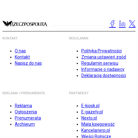
KONTAKT
REGULAMIN
O nas
Polityka Prywatności
Kontakt
Zmiana ustawień zgód
Napisz do nas
Regulamin serwisu
Informacje o nadawcy
Deklaracja dostępności
REKLAMA I PRENUMERATA
PARTNERZY
Reklama
E-kiosk.pl
Ogłoszenia
E-gazety.pl
Prenumerata
Nexto.pl
Archiwum
Mała księgowość
Kancelarierp.pl
Wieści Rolnicze