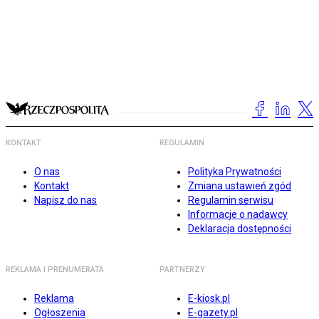
KONTAKT
REGULAMIN
O nas
Polityka Prywatności
Kontakt
Zmiana ustawień zgód
Napisz do nas
Regulamin serwisu
Informacje o nadawcy
Deklaracja dostępności
REKLAMA I PRENUMERATA
PARTNERZY
Reklama
E-kiosk.pl
Ogłoszenia
E-gazety.pl