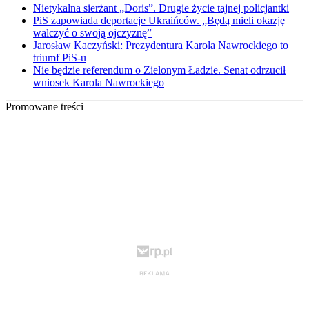
Nietykalna sierżant „Doris”. Drugie życie tajnej policjantki
PiS zapowiada deportacje Ukraińców. „Będą mieli okazję
walczyć o swoją ojczyznę”
Jarosław Kaczyński: Prezydentura Karola Nawrockiego to
triumf PiS-u
Nie będzie referendum o Zielonym Ładzie. Senat odrzucił
wniosek Karola Nawrockiego
Promowane treści