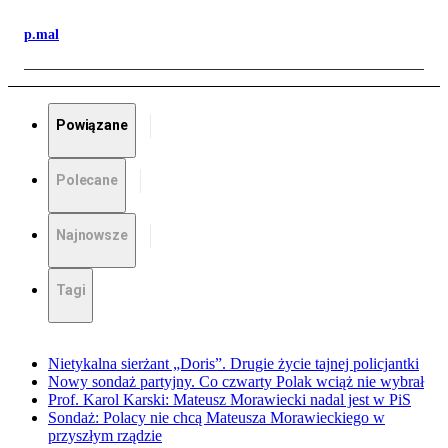
p.mal
Powiązane
Polecane
Najnowsze
Tagi
Nietykalna sierżant „Doris”. Drugie życie tajnej policjantki
Nowy sondaż partyjny. Co czwarty Polak wciąż nie wybrał
Prof. Karol Karski: Mateusz Morawiecki nadal jest w PiS
Sondaż: Polacy nie chcą Mateusza Morawieckiego w
przyszłym rządzie