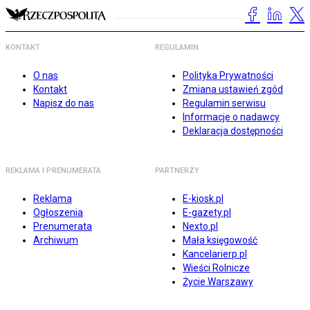
KONTAKT
REGULAMIN
O nas
Polityka Prywatności
Kontakt
Zmiana ustawień zgód
Napisz do nas
Regulamin serwisu
Informacje o nadawcy
Deklaracja dostępności
REKLAMA I PRENUMERATA
PARTNERZY
Reklama
E-kiosk.pl
Ogłoszenia
E-gazety.pl
Prenumerata
Nexto.pl
Archiwum
Mała księgowość
Kancelarierp.pl
Wieści Rolnicze
Życie Warszawy