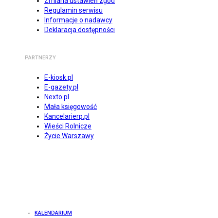
Zmiana ustawień zgód
Regulamin serwisu
Informacje o nadawcy
Deklaracja dostępności
PARTNERZY
E-kiosk.pl
E-gazety.pl
Nexto.pl
Mała księgowość
Kancelarierp.pl
Wieści Rolnicze
Życie Warszawy
KALENDARIUM