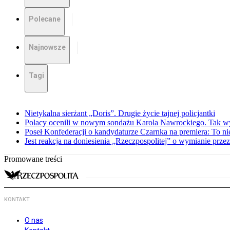
Polecane
Najnowsze
Tagi
Nietykalna sierżant „Doris”. Drugie życie tajnej policjantki
Polacy ocenili w nowym sondażu Karola Nawrockiego. Tak w
Poseł Konfederacji o kandydaturze Czarnka na premiera: To ni
Jest reakcja na doniesienia „Rzeczpospolitej” o wymianie prz
Promowane treści
KONTAKT
O nas