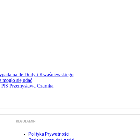
ypada na tle Dudy i Kwaśniewskiego
e mogło się udać
ez PiS Przemysława Czarnka
REGULAMIN
Polityka Prywatności