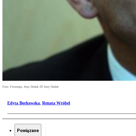
Foto: Fotorzepa, Jerzy Dudek JD Jerzy Dudek
Edyta Borkowska
,
Renata Wróbel
Powiązane