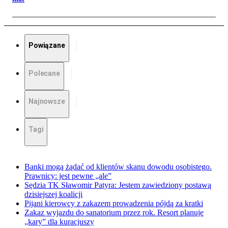
Powiązane
Polecane
Najnowsze
Tagi
Banki mogą żądać od klientów skanu dowodu osobistego.
Prawnicy: jest pewne „ale”
Sędzia TK Sławomir Patyra: Jestem zawiedziony postawą
dzisiejszej koalicji
Pijani kierowcy z zakazem prowadzenia pójdą za kratki
Zakaz wyjazdu do sanatorium przez rok. Resort planuje
„kary” dla kuracjuszy