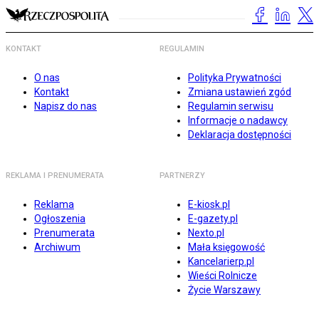
KONTAKT
REGULAMIN
O nas
Polityka Prywatności
Kontakt
Zmiana ustawień zgód
Napisz do nas
Regulamin serwisu
Informacje o nadawcy
Deklaracja dostępności
REKLAMA I PRENUMERATA
PARTNERZY
Reklama
E-kiosk.pl
Ogłoszenia
E-gazety.pl
Prenumerata
Nexto.pl
Archiwum
Mała księgowość
Kancelarierp.pl
Wieści Rolnicze
Życie Warszawy