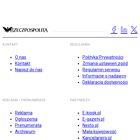
KONTAKT
REGULAMIN
O nas
Polityka Prywatności
Kontakt
Zmiana ustawień zgód
Napisz do nas
Regulamin serwisu
Informacje o nadawcy
Deklaracja dostępności
REKLAMA I PRENUMERATA
PARTNERZY
Reklama
E-kiosk.pl
Ogłoszenia
E-gazety.pl
Prenumerata
Nexto.pl
Archiwum
Mała księgowość
Kancelarierp.pl