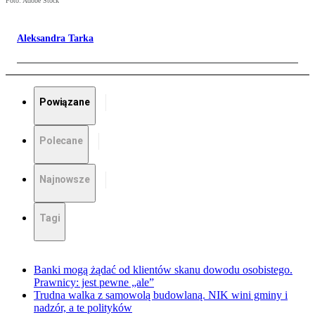
Foto: Adobe Stock
Aleksandra Tarka
Powiązane
Polecane
Najnowsze
Tagi
Banki mogą żądać od klientów skanu dowodu osobistego.
Prawnicy: jest pewne „ale”
Trudna walka z samowolą budowlaną. NIK wini gminy i
nadzór, a te polityków