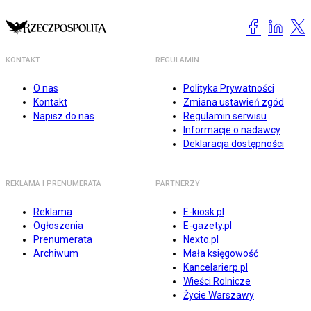
KONTAKT
REGULAMIN
O nas
Polityka Prywatności
Kontakt
Zmiana ustawień zgód
Napisz do nas
Regulamin serwisu
Informacje o nadawcy
Deklaracja dostępności
REKLAMA I PRENUMERATA
PARTNERZY
Reklama
E-kiosk.pl
Ogłoszenia
E-gazety.pl
Prenumerata
Nexto.pl
Archiwum
Mała księgowość
Kancelarierp.pl
Wieści Rolnicze
Życie Warszawy