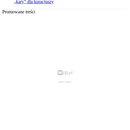
„kary” dla kuracjuszy
Promowane treści