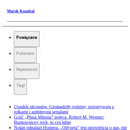
Marek Kozubal
Powiązane
Polecane
Najnowsze
Tagi
Upadek sitcomów. Gromadziły rodziny, przegrywają z
rolkami i ambitnymi serialami
Gość „Plusa Minusa” poleca. Robert M. Wegner:
Buntowniczy rock, to coś lubię
Nolan odnalazł Homera. „Odyseja” jest opowieścią o nas, nie