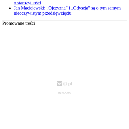
o starożytności
Jan Maciejewski: „Ojczyzna” i „Odyseja” są o tym samym
nieoczywistym przedsięwzięciu
Promowane treści