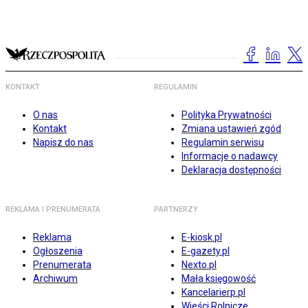
KONTAKT
REGULAMIN
O nas
Polityka Prywatności
Kontakt
Zmiana ustawień zgód
Napisz do nas
Regulamin serwisu
Informacje o nadawcy
Deklaracja dostępności
REKLAMA I PRENUMERATA
PARTNERZY
Reklama
E-kiosk.pl
Ogłoszenia
E-gazety.pl
Prenumerata
Nexto.pl
Archiwum
Mała księgowość
Kancelarierp.pl
Wieści Rolnicze