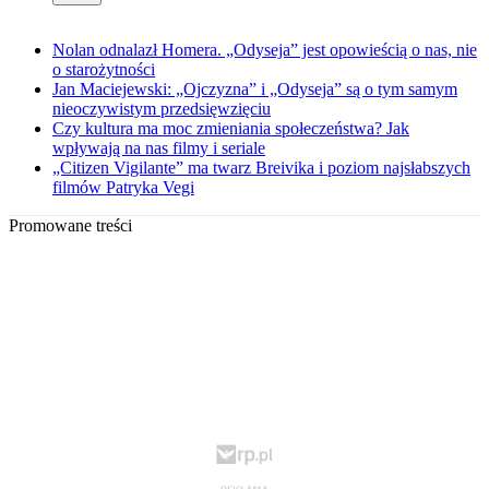
Nolan odnalazł Homera. „Odyseja” jest opowieścią o nas, nie
o starożytności
Jan Maciejewski: „Ojczyzna” i „Odyseja” są o tym samym
nieoczywistym przedsięwzięciu
Czy kultura ma moc zmieniania społeczeństwa? Jak
wpływają na nas filmy i seriale
„Citizen Vigilante” ma twarz Breivika i poziom najsłabszych
filmów Patryka Vegi
Promowane treści