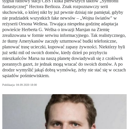
sygnał radiowy stacji CBS i kilka pierwszych taktów „Symfonii
fantastycznej" Hectora Berlioza. Znak rozpoznawczy serii
słuchowisk, o której nikt by już pewnie dzisiaj nie pamiętał, gdyby
nie pradziadek wszystkich fake newsów – „Wojna światów" w
reżyserii Orsona Wellesa. Trwająca niespełna godzinę adaptacja
powieście Herberta G. Wellsa o inwazji Marsjan na Ziemię
zrealizowana w formie serwisu informacyjnego. Tak realistycznego,
że tłumy Amerykanów zaczęły szturmować budki telefoniczne,
planować trasę ucieczki, kupować zapasy żywności. Niektórzy byli
już setki mil od swoich domów, kiedy dzień po przybyciu
mieszkańców Marsa na naszą planetę dowiadywali się z czołówek
porannych gazet, że jednak mogą wracać do swoich domów. A po
drodze wymyślić jakąś dobrą wymówkę, żeby nie stać się w oczach
sąsiadów pośmiewiskiem.
Publikacja:
04.09.2020 18:00