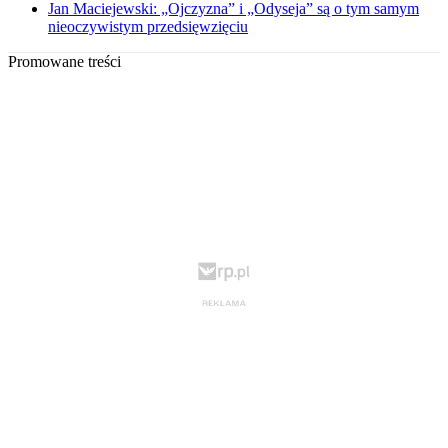
Jan Maciejewski: „Ojczyzna” i „Odyseja” są o tym samym
nieoczywistym przedsięwzięciu
Promowane treści