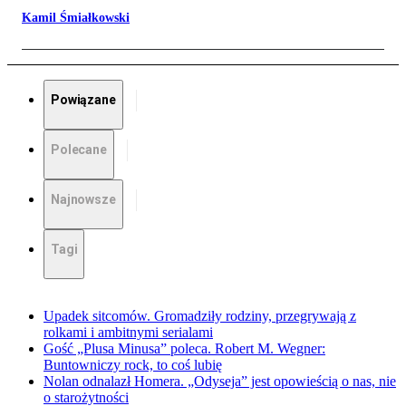
Kamil Śmiałkowski
Powiązane
Polecane
Najnowsze
Tagi
Upadek sitcomów. Gromadziły rodziny, przegrywają z
rolkami i ambitnymi serialami
Gość „Plusa Minusa” poleca. Robert M. Wegner:
Buntowniczy rock, to coś lubię
Nolan odnalazł Homera. „Odyseja” jest opowieścią o nas, nie
o starożytności