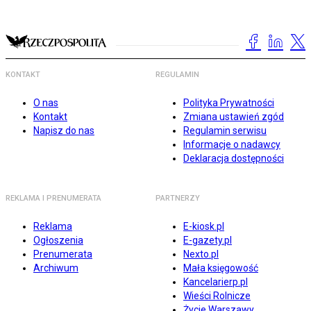
KONTAKT
REGULAMIN
O nas
Polityka Prywatności
Kontakt
Zmiana ustawień zgód
Napisz do nas
Regulamin serwisu
Informacje o nadawcy
Deklaracja dostępności
REKLAMA I PRENUMERATA
PARTNERZY
Reklama
E-kiosk.pl
Ogłoszenia
E-gazety.pl
Prenumerata
Nexto.pl
Archiwum
Mała księgowość
Kancelarierp.pl
Wieści Rolnicze
Życie Warszawy