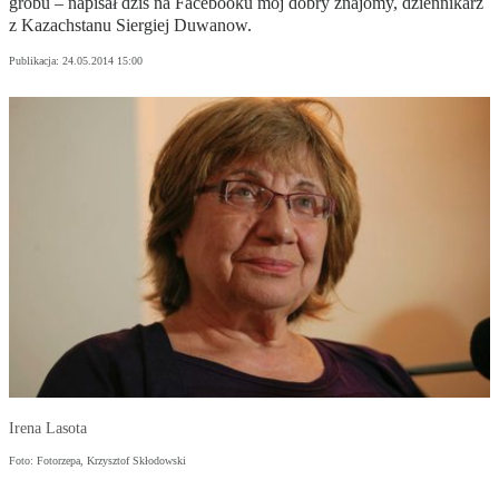
grobu – napisał dziś na Facebooku mój dobry znajomy, dziennikarz
z Kazachstanu Siergiej Duwanow.
Publikacja:
24.05.2014 15:00
Irena Lasota
Foto: Fotorzepa, Krzysztof Skłodowski