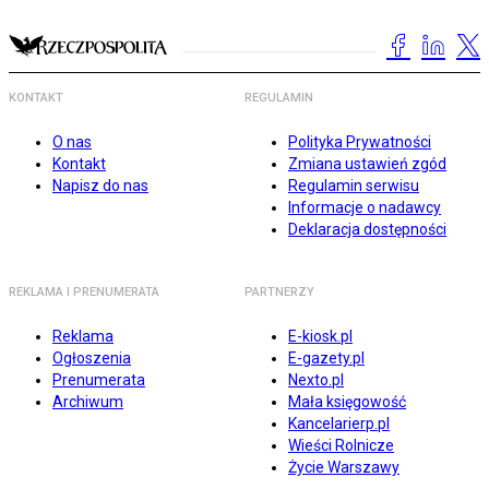
KONTAKT
REGULAMIN
O nas
Polityka Prywatności
Kontakt
Zmiana ustawień zgód
Napisz do nas
Regulamin serwisu
Informacje o nadawcy
Deklaracja dostępności
REKLAMA I PRENUMERATA
PARTNERZY
Reklama
E-kiosk.pl
Ogłoszenia
E-gazety.pl
Prenumerata
Nexto.pl
Archiwum
Mała księgowość
Kancelarierp.pl
Wieści Rolnicze
Życie Warszawy