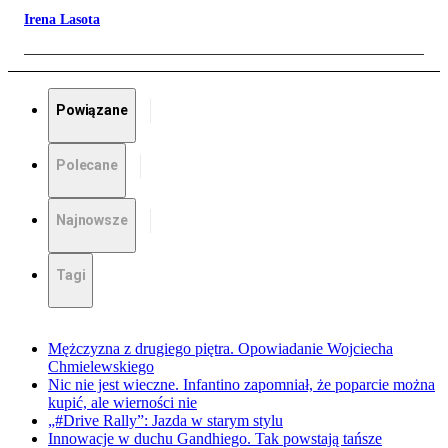
Irena Lasota
Powiązane
Polecane
Najnowsze
Tagi
Mężczyzna z drugiego piętra. Opowiadanie Wojciecha
Chmielewskiego
Nic nie jest wieczne. Infantino zapomniał, że poparcie można
kupić, ale wierności nie
„#Drive Rally”: Jazda w starym stylu
Innowacje w duchu Gandhiego. Tak powstają tańsze