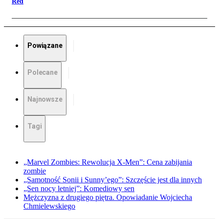
Red
Powiązane
Polecane
Najnowsze
Tagi
„Marvel Zombies: Rewolucja X-Men”: Cena zabijania
zombie
„Samotność Sonii i Sunny’ego”: Szczęście jest dla innych
„Sen nocy letniej”: Komediowy sen
Mężczyzna z drugiego piętra. Opowiadanie Wojciecha
Chmielewskiego