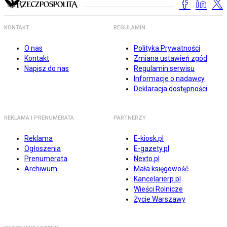
KONTAKT
REGULAMIN
O nas
Polityka Prywatności
Kontakt
Zmiana ustawień zgód
Napisz do nas
Regulamin serwisu
Informacje o nadawcy
Deklaracja dostępności
REKLAMA I PRENUMERATA
PARTNERZY
Reklama
E-kiosk.pl
Ogłoszenia
E-gazety.pl
Prenumerata
Nexto.pl
Archiwum
Mała księgowość
Kancelarierp.pl
Wieści Rolnicze
Życie Warszawy