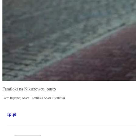
Familoki na Nikiszowcu: pusto
Foto: Reporter, Adam Tuchliński Adam Tuchliński
rp.pl