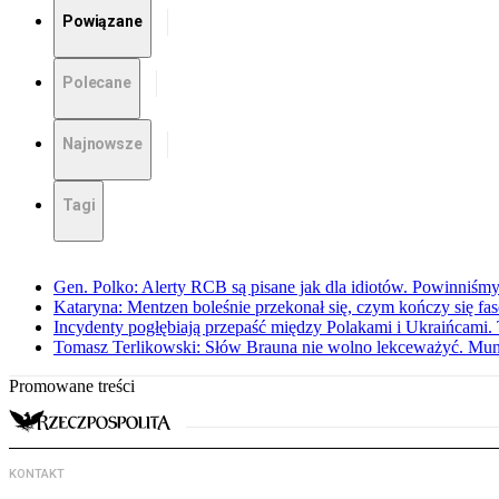
Powiązane
Polecane
Najnowsze
Tagi
Gen. Polko: Alerty RCB są pisane jak dla idiotów. Powinniśmy
Kataryna: Mentzen boleśnie przekonał się, czym kończy się fa
Incydenty pogłębiają przepaść między Polakami i Ukraińcami. 
Tomasz Terlikowski: Słów Brauna nie wolno lekceważyć. Mu
Promowane treści
KONTAKT