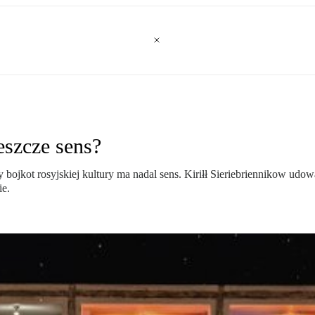
eszcze sens?
bojkot rosyjskiej kultury ma nadal sens. Kiriłł Sieriebriennikow ud
ie.