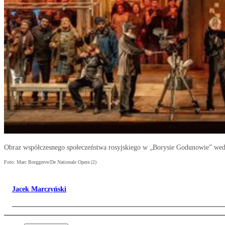
Obraz współczesnego społeczeństwa rosyjskiego w „Borysie Godunowie” wedł
Foto: Marc Borggreve/De Nationale Opera (2)
Jacek Marczyński