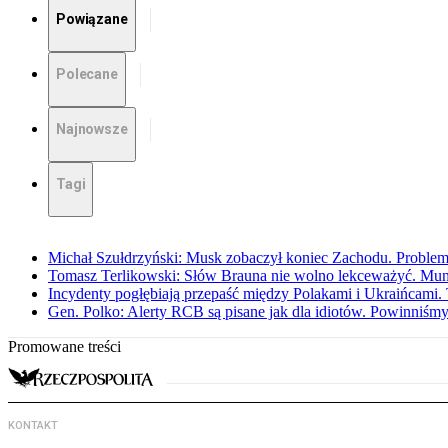
Powiązane
Polecane
Najnowsze
Tagi
Michał Szułdrzyński: Musk zobaczył koniec Zachodu. Problem
Tomasz Terlikowski: Słów Brauna nie wolno lekceważyć. Mu
Incydenty pogłębiają przepaść między Polakami i Ukraińcami. 
Gen. Polko: Alerty RCB są pisane jak dla idiotów. Powinniśmy
Promowane treści
KONTAKT