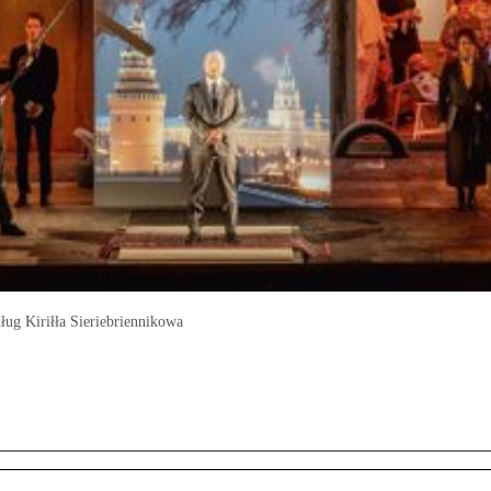
ug Kiriłła Sieriebriennikowa