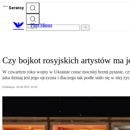
Serwisy
Plus Minus
Czy bojkot rosyjskich artystów ma j
W czwartym roku wojny w Ukrainie coraz mocniej brzmi pytanie, czy 
jaka dzisiaj jest jego ojczyzna i dlaczego tak podłe stało się w niej życ
Publikacja:
20.06.2025 10:50