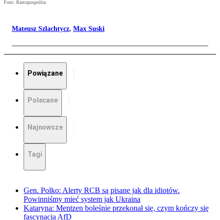
Foto: Rzeczpospolita
Mateusz Szlachtycz
,
Max Suski
Powiązane
Polecane
Najnowsze
Tagi
Gen. Polko: Alerty RCB są pisane jak dla idiotów.
Powinniśmy mieć system jak Ukraina
Kataryna: Mentzen boleśnie przekonał się, czym kończy się
fascynacja AfD