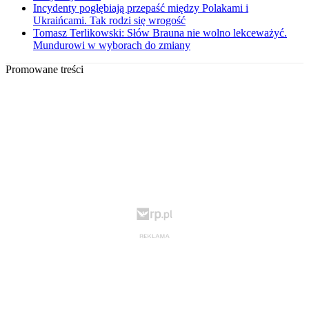
Incydenty pogłębiają przepaść między Polakami i
Ukraińcami. Tak rodzi się wrogość
Tomasz Terlikowski: Słów Brauna nie wolno lekceważyć.
Mundurowi w wyborach do zmiany
Promowane treści