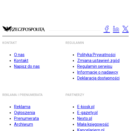
KONTAKT
REGULAMIN
O nas
Polityka Prywatności
Kontakt
Zmiana ustawień zgód
Napisz do nas
Regulamin serwisu
Informacje o nadawcy
Deklaracja dostępności
REKLAMA I PRENUMERATA
PARTNERZY
Reklama
E-kiosk.pl
Ogłoszenia
E-gazety.pl
Prenumerata
Nexto.pl
Archiwum
Mała księgowość
Kancelarierp.pl