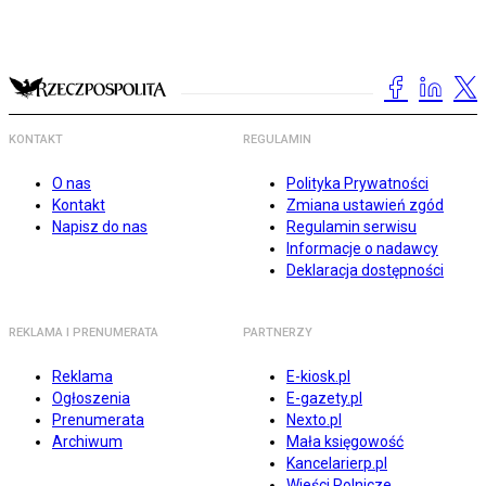
KONTAKT
REGULAMIN
O nas
Polityka Prywatności
Kontakt
Zmiana ustawień zgód
Napisz do nas
Regulamin serwisu
Informacje o nadawcy
Deklaracja dostępności
REKLAMA I PRENUMERATA
PARTNERZY
Reklama
E-kiosk.pl
Ogłoszenia
E-gazety.pl
Prenumerata
Nexto.pl
Archiwum
Mała księgowość
Kancelarierp.pl
Wieści Rolnicze