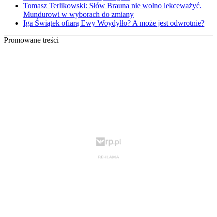
Tomasz Terlikowski: Słów Brauna nie wolno lekceważyć.
Mundurowi w wyborach do zmiany
Iga Świątek ofiarą Ewy Woydyłło? A może jest odwrotnie?
Promowane treści