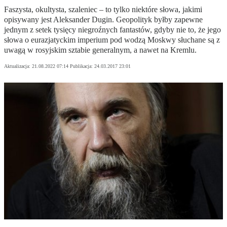
Faszysta, okultysta, szaleniec – to tylko niektóre słowa, jakimi
opisywany jest Aleksander Dugin. Geopolityk byłby zapewne
jednym z setek tysięcy niegroźnych fantastów, gdyby nie to, że jego
słowa o eurazjatyckim imperium pod wodzą Moskwy słuchane są z
uwagą w rosyjskim sztabie generalnym, a nawet na Kremlu.
Aktualizacja:
21.08.2022 07:14
Publikacja:
24.03.2017 23:01