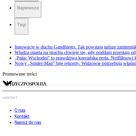
Najnowsze
Tagi
Innowacje w duchu Gandhiego. Tak powstają tańsze zamienni
Władza oparta na strachu chwieje się, gdy poddani przestają o
„Pałac Wschodni” to prawdziwa koreańska perła. Netfliksowi
Nowy „Spider-Man” bije rekordy. Widzowie potrzebują właśnie
Promowane treści
KONTAKT
O nas
Kontakt
Napisz do nas