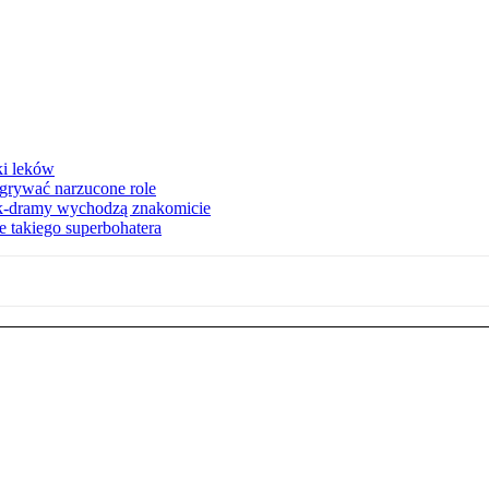
ki leków
dgrywać narzucone role
 k-dramy wychodzą znakomicie
 takiego superbohatera