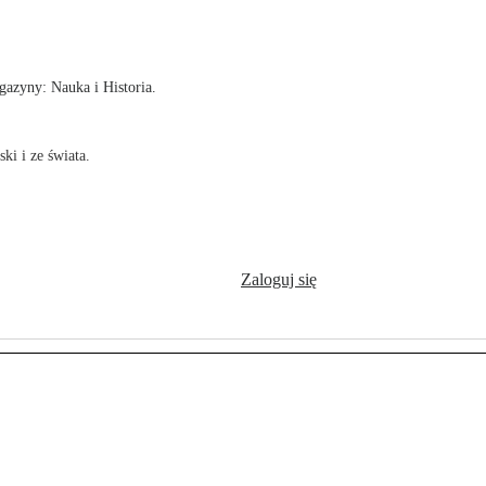
!
azyny: Nauka i Historia.
ki i ze świata.
Zaloguj się