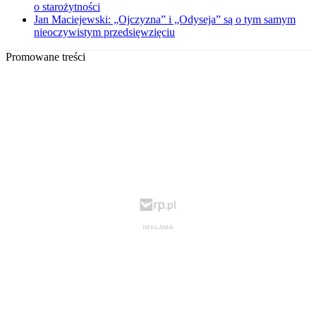
o starożytności
Jan Maciejewski: „Ojczyzna” i „Odyseja” są o tym samym
nieoczywistym przedsięwzięciu
Promowane treści