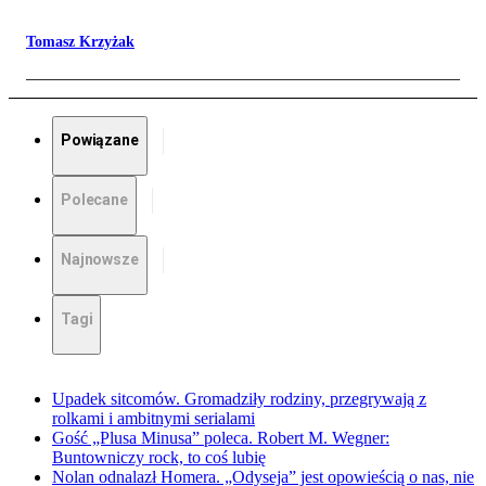
Tomasz Krzyżak
Powiązane
Polecane
Najnowsze
Tagi
Upadek sitcomów. Gromadziły rodziny, przegrywają z
rolkami i ambitnymi serialami
Gość „Plusa Minusa” poleca. Robert M. Wegner:
Buntowniczy rock, to coś lubię
Nolan odnalazł Homera. „Odyseja” jest opowieścią o nas, nie