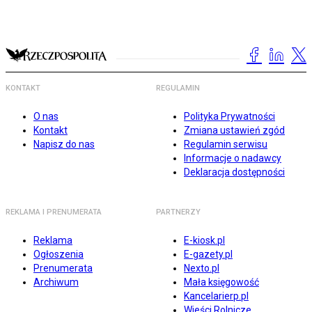
KONTAKT
REGULAMIN
O nas
Polityka Prywatności
Kontakt
Zmiana ustawień zgód
Napisz do nas
Regulamin serwisu
Informacje o nadawcy
Deklaracja dostępności
REKLAMA I PRENUMERATA
PARTNERZY
Reklama
E-kiosk.pl
Ogłoszenia
E-gazety.pl
Prenumerata
Nexto.pl
Archiwum
Mała księgowość
Kancelarierp.pl
Wieści Rolnicze