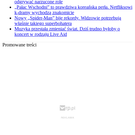
odgrywać narzucone role
„Pałac Wschodni” to prawdziwa koreańska perła. Netfliksowi
k-dramy wychodzą znakomicie
Nowy „Spider-Man” bije rekordy. Widzowie potrzebują
właśnie takiego superbohatera
Muzyka przestała zmieniać świat. Dziś trudno byłoby o
koncert w rodzaju Live Aid
Promowane treści