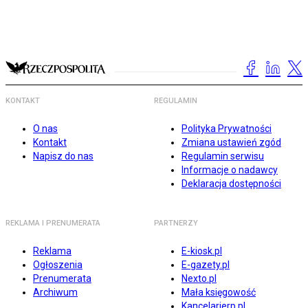
KONTAKT
REGULAMIN
O nas
Polityka Prywatności
Kontakt
Zmiana ustawień zgód
Napisz do nas
Regulamin serwisu
Informacje o nadawcy
Deklaracja dostępności
REKLAMA I PRENUMERATA
PARTNERZY
Reklama
E-kiosk.pl
Ogłoszenia
E-gazety.pl
Prenumerata
Nexto.pl
Archiwum
Mała księgowość
Kancelarierp.pl