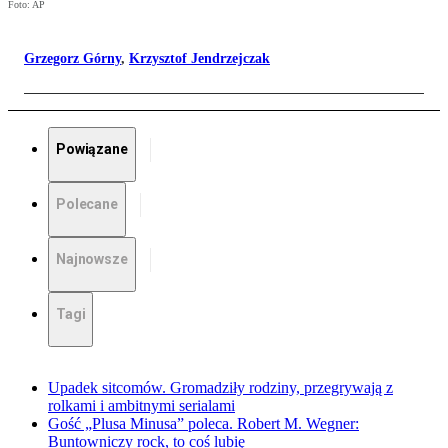
Foto: AP
Grzegorz Górny
,
Krzysztof Jendrzejczak
Powiązane
Polecane
Najnowsze
Tagi
Upadek sitcomów. Gromadziły rodziny, przegrywają z
rolkami i ambitnymi serialami
Gość „Plusa Minusa” poleca. Robert M. Wegner:
Buntowniczy rock, to coś lubię