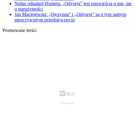
Nolan odnalazł Homera. „Odyseja” jest opowieścią o nas, nie
o starożytności
Jan Maciejewski: „Ojczyzna” i „Odyseja” są o tym samym
nieoczywistym przedsięwzięciu
Promowane treści