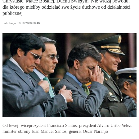
Chrystusie, Matce Boskiej, Duchu Świętym. Nie widzą powodu,
dla którego mieliby oddzielać swe życie duchowe od działalności
publicznej
Publikacja:
18.10.2008 00:46
Od lewej: wiceprezydent Francisco Santos, prezydent Alvaro Uribe Velez.
minister obrony Juan Manuel Santos, generał Oscar Naranjo