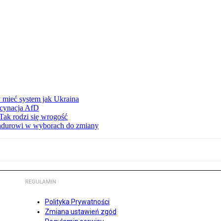
 mieć system jak Ukraina
scynacja AfD
Tak rodzi się wrogość
ndurowi w wyborach do zmiany
REGULAMIN
Polityka Prywatności
Zmiana ustawień zgód