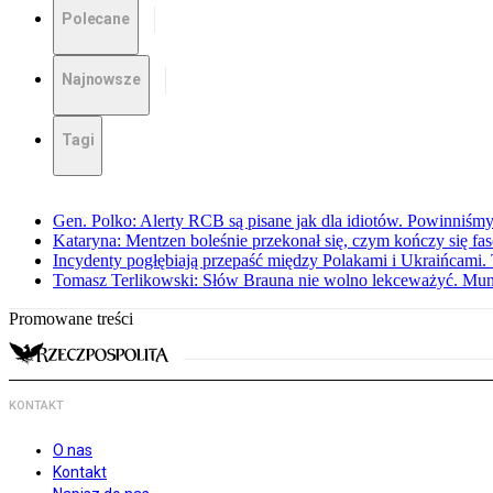
Polecane
Najnowsze
Tagi
Gen. Polko: Alerty RCB są pisane jak dla idiotów. Powinniśmy
Kataryna: Mentzen boleśnie przekonał się, czym kończy się fa
Incydenty pogłębiają przepaść między Polakami i Ukraińcami. 
Tomasz Terlikowski: Słów Brauna nie wolno lekceważyć. Mu
Promowane treści
KONTAKT
O nas
Kontakt