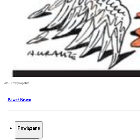
Foto: Rzeczpospolita
Paweł Bravo
Powiązane