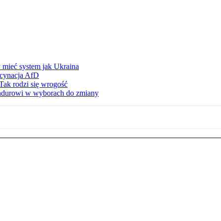
 mieć system jak Ukraina
scynacja AfD
Tak rodzi się wrogość
ndurowi w wyborach do zmiany