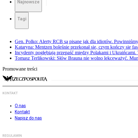
Najnowsze
Tagi
Gen. Polko: Alerty RCB są pisane jak dla idiotów. Powinniśmy
Kataryna: Mentzen boleśnie przekonał się, czym kończy się fa
Incydenty pogłębiają przepaść między Polakami i Ukraińcami. 
Tomasz Terlikowski: Słów Brauna nie wolno lekceważyć. Mu
Promowane treści
KONTAKT
O nas
Kontakt
Napisz do nas
REGULAMIN