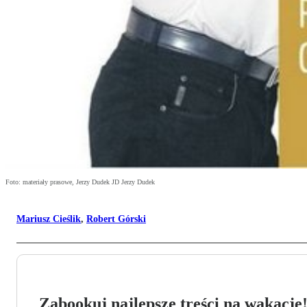
Foto: materiały prasowe, Jerzy Dudek JD Jerzy Dudek
Mariusz Cieślik
,
Robert Górski
Zabookuj najlepsze treści na wakacje