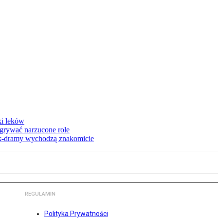
ki leków
dgrywać narzucone role
 k-dramy wychodzą znakomicie
REGULAMIN
Polityka Prywatności