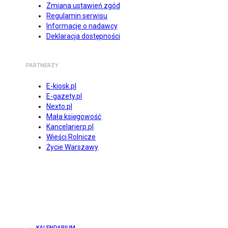
Zmiana ustawień zgód
Regulamin serwisu
Informacje o nadawcy
Deklaracja dostępności
PARTNERZY
E-kiosk.pl
E-gazety.pl
Nexto.pl
Mała księgowość
Kancelarierp.pl
Wieści Rolnicze
Życie Warszawy
KALENDARIUM