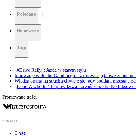
Polecane
Najnowsze
Tagi
„#Drive Rally”: Jazda w starym stylu
Innowacje w duchu Gandhiego. Tak powstają tańsze zamienni
Władza oparta na strachu chwieje się, gdy poddani przestają o
„Pałac Wschodni” to prawdziwa koreańska perła. Netfliksowi
Promowane treści
KONTAKT
O nas