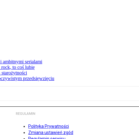
i ambitnymi serialami
ock, to coś lubię
 starożytności
oczywistym przedsięwzięciu
REGULAMIN
Polityka Prywatności
Zmiana ustawień zgód
Regulamin serwisu