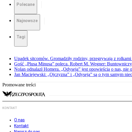
Polecane
Najnowsze
Tagi
Upadek sitcomów. Gromadziły rodziny, przegrywają z rolkami 
Gość „Plusa Minusa” poleca. Robert M. Wegner: Buntowniczy r
Nolan odnalazł Homera. „Odyseja” jest opowieścią o nas, nie o
Jan Maciejewski: „Ojczyzna” i „Odyseja” są o tym samym nie
Promowane treści
KONTAKT
O nas
Kontakt
Napisz do nas