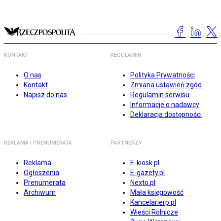
KONTAKT
REGULAMIN
O nas
Polityka Prywatności
Kontakt
Zmiana ustawień zgód
Napisz do nas
Regulamin serwisu
Informacje o nadawcy
Deklaracja dostępności
REKLAMA I PRENUMERATA
PARTNERZY
Reklama
E-kiosk.pl
Ogłoszenia
E-gazety.pl
Prenumerata
Nexto.pl
Archiwum
Mała księgowość
Kancelarierp.pl
Wieści Rolnicze