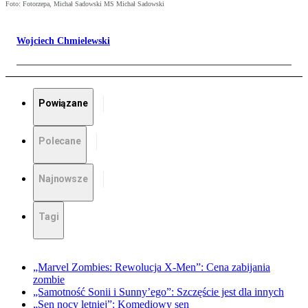
Foto: Fotorzepa, Michał Sadowski MS Michał Sadowski
Wojciech Chmielewski
Powiązane
Polecane
Najnowsze
Tagi
„Marvel Zombies: Rewolucja X-Men”: Cena zabijania
zombie
„Samotność Sonii i Sunny’ego”: Szczęście jest dla innych
„Sen nocy letniej”: Komediowy sen