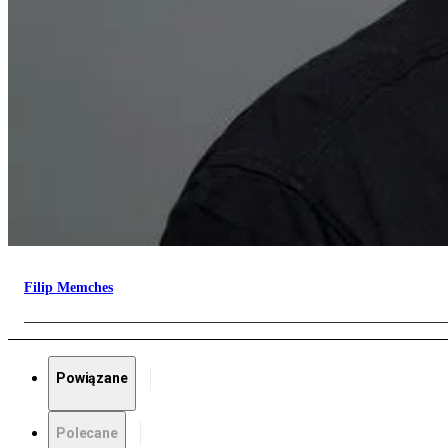
Filip Memches
Powiązane
Polecane