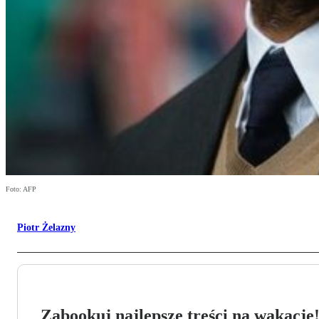
Foto: AFP
Piotr Żelazny
Zabookuj najlepsze treści na wakacje