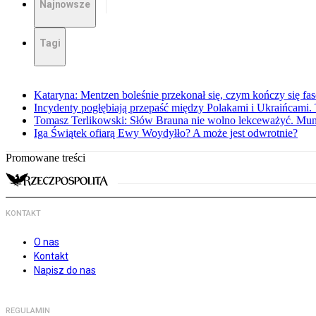
Najnowsze
Tagi
Kataryna: Mentzen boleśnie przekonał się, czym kończy się fa
Incydenty pogłębiają przepaść między Polakami i Ukraińcami. 
Tomasz Terlikowski: Słów Brauna nie wolno lekceważyć. Mu
Iga Świątek ofiarą Ewy Woydyłło? A może jest odwrotnie?
Promowane treści
KONTAKT
O nas
Kontakt
Napisz do nas
REGULAMIN