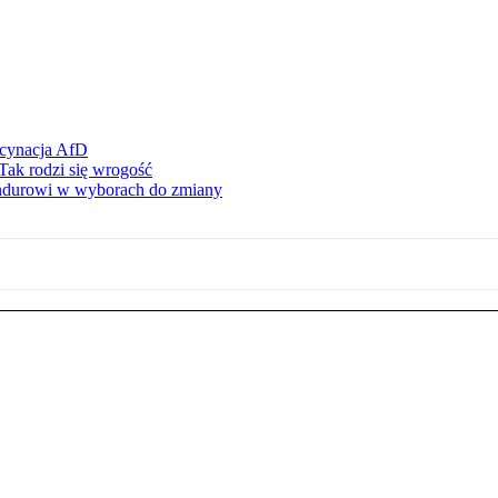
scynacja AfD
Tak rodzi się wrogość
ndurowi w wyborach do zmiany