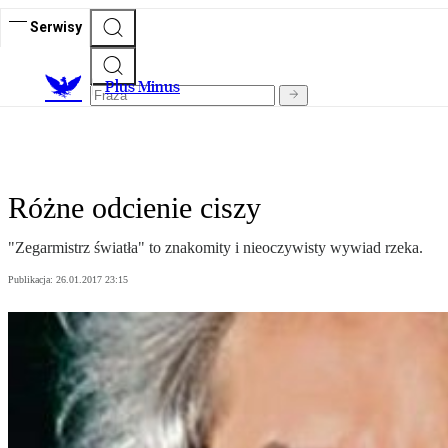
Serwisy
Plus Minus
Różne odcienie ciszy
"Zegarmistrz światła" to znakomity i nieoczywisty wywiad rzeka.
Publikacja:
26.01.2017 23:15