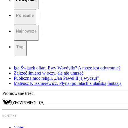
Polecane
Najnowsze
Tagi
Iga Świątek ofiarą Ewy Woydyłło? A może jest odwrotnie?
Zajrzeć śmierci w oczy, ale nie umrzeć
Publiczna moc religii. „Jan Paweł II ją wyczuł”
Mateusz Kusznierewicz. Płynął po falach z ułańską fantazją
Promowane treści
KONTAKT
O nas