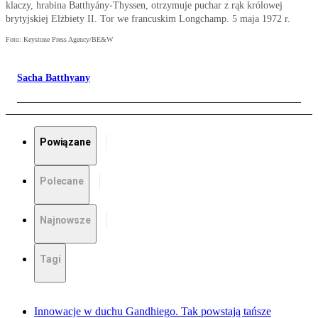
klaczy, hrabina Batthyány-Thyssen, otrzymuje puchar z rąk królowej
brytyjskiej Elżbiety II. Tor we francuskim Longchamp. 5 maja 1972 r.
Foto: Keystone Press Agency/BE&W
Sacha Batthyany
Powiązane
Polecane
Najnowsze
Tagi
Innowacje w duchu Gandhiego. Tak powstają tańsze