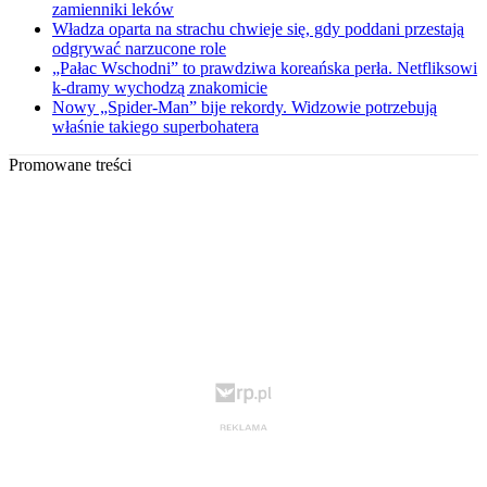
zamienniki leków
Władza oparta na strachu chwieje się, gdy poddani przestają
odgrywać narzucone role
„Pałac Wschodni” to prawdziwa koreańska perła. Netfliksowi
k-dramy wychodzą znakomicie
Nowy „Spider-Man” bije rekordy. Widzowie potrzebują
właśnie takiego superbohatera
Promowane treści