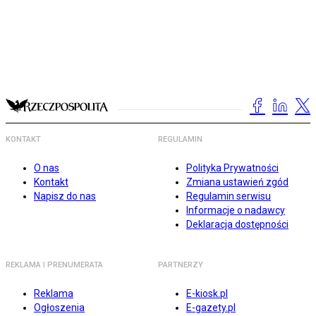
KONTAKT
REGULAMIN
O nas
Polityka Prywatności
Kontakt
Zmiana ustawień zgód
Napisz do nas
Regulamin serwisu
Informacje o nadawcy
Deklaracja dostępności
REKLAMA I PRENUMERATA
PARTNERZY
Reklama
E-kiosk.pl
Ogłoszenia
E-gazety.pl