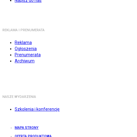
Napisz do nas
REKLAMA I PRENUMERATA
Reklama
Ogłoszenia
Prenumerata
Archiwum
NASZE WYDARZENIA
Szkolenia i konferencje
MAPA STRONY
OFERTA PRODUKTOWA