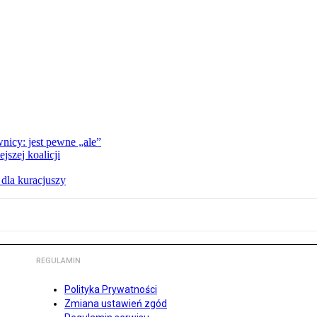
nicy: jest pewne „ale”
szej koalicji
 dla kuracjuszy
REGULAMIN
Polityka Prywatności
Zmiana ustawień zgód