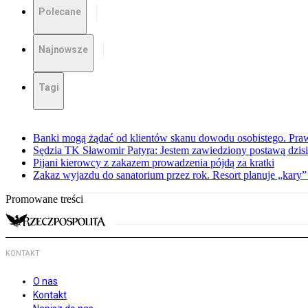
Polecane
Najnowsze
Tagi
Banki mogą żądać od klientów skanu dowodu osobistego. Praw
Sędzia TK Sławomir Patyra: Jestem zawiedziony postawą dzisiej
Pijani kierowcy z zakazem prowadzenia pójdą za kratki
Zakaz wyjazdu do sanatorium przez rok. Resort planuje „kary”
Promowane treści
KONTAKT
O nas
Kontakt