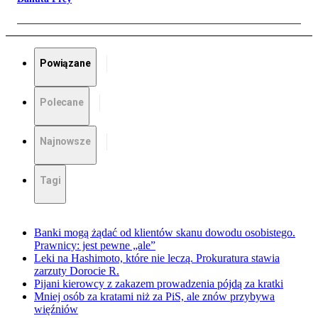
Powiązane
Polecane
Najnowsze
Tagi
Banki mogą żądać od klientów skanu dowodu osobistego.
Prawnicy: jest pewne „ale”
Leki na Hashimoto, które nie leczą. Prokuratura stawia
zarzuty Dorocie R.
Pijani kierowcy z zakazem prowadzenia pójdą za kratki
Mniej osób za kratami niż za PiS, ale znów przybywa
więźniów