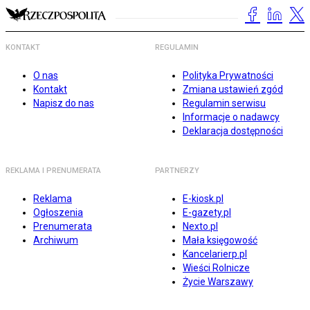
KONTAKT
REGULAMIN
O nas
Polityka Prywatności
Kontakt
Zmiana ustawień zgód
Napisz do nas
Regulamin serwisu
Informacje o nadawcy
Deklaracja dostępności
REKLAMA I PRENUMERATA
PARTNERZY
Reklama
E-kiosk.pl
Ogłoszenia
E-gazety.pl
Prenumerata
Nexto.pl
Archiwum
Mała księgowość
Kancelarierp.pl
Wieści Rolnicze
Życie Warszawy