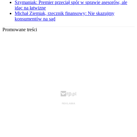
Szymaniak: Premier przeciął spór w sprawie asesorów, ale
idąc na łatwiznę
Michał Ziemiak, rzecznik finansowy: Nie skazujmy
konsumentów na sąd
Promowane treści