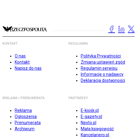
KONTAKT
REGULAMIN
O nas
Polityka Prywatności
Kontakt
Zmiana ustawień zgód
Napisz do nas
Regulamin serwisu
Informacje o nadawcy
Deklaracja dostępności
REKLAMA I PRENUMERATA
PARTNERZY
Reklama
E-kiosk.pl
Ogłoszenia
E-gazety.pl
Prenumerata
Nexto.pl
Archiwum
Mała księgowość
Kancelarierp.pl