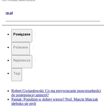
Foto: Fotorzepa, Marian Zubrzycki
rp.pl
Powiązane
Polecane
Najnowsze
Tagi
Robert Gwiazdowski: Co ma przywracanie praworządności
do postępującej amnezji?
Pantak: Populizm w dobrej wierze? Prof. Marcin Matczak
głęboko się myli