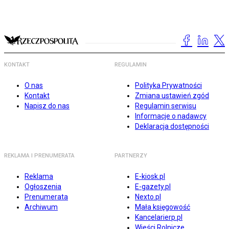
KONTAKT
REGULAMIN
O nas
Polityka Prywatności
Kontakt
Zmiana ustawień zgód
Napisz do nas
Regulamin serwisu
Informacje o nadawcy
Deklaracja dostępności
REKLAMA I PRENUMERATA
PARTNERZY
Reklama
E-kiosk.pl
Ogłoszenia
E-gazety.pl
Prenumerata
Nexto.pl
Archiwum
Mała księgowość
Kancelarierp.pl
Wieści Rolnicze