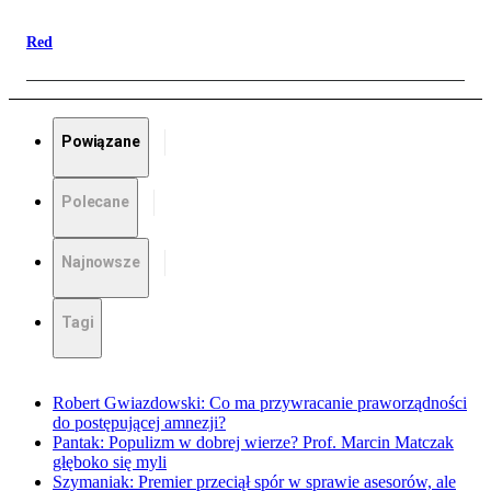
Red
Powiązane
Polecane
Najnowsze
Tagi
Robert Gwiazdowski: Co ma przywracanie praworządności
do postępującej amnezji?
Pantak: Populizm w dobrej wierze? Prof. Marcin Matczak
głęboko się myli
Szymaniak: Premier przeciął spór w sprawie asesorów, ale