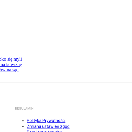
oko się myli
 na łatwiznę
tów na sąd
REGULAMIN
Polityka Prywatności
Zmiana ustawień zgód