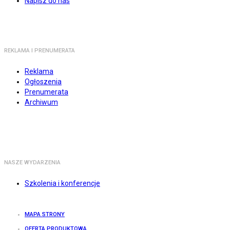
Napisz do nas
REKLAMA I PRENUMERATA
Reklama
Ogłoszenia
Prenumerata
Archiwum
NASZE WYDARZENIA
Szkolenia i konferencje
MAPA STRONY
OFERTA PRODUKTOWA