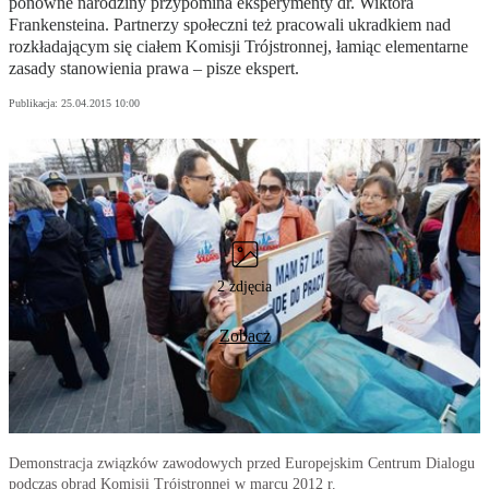
ponowne narodziny przypomina eksperymenty dr. Wiktora
Frankensteina. Partnerzy społeczni też pracowali ukradkiem nad
rozkładającym się ciałem Komisji Trójstronnej, łamiąc elementarne
zasady stanowienia prawa – pisze ekspert.
Publikacja:
25.04.2015 10:00
2 zdjęcia
Zobacz
Demonstracja związków zawodowych przed Europejskim Centrum Dialogu
podczas obrad Komisji Trójstronnej w marcu 2012 r.