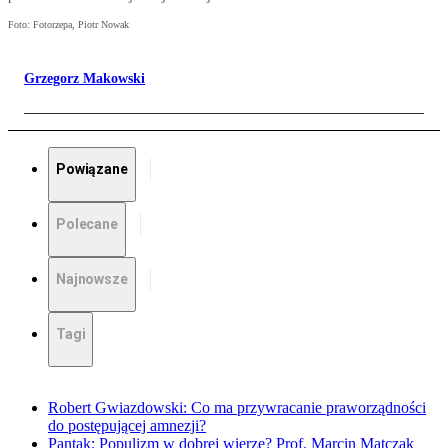
Foto: Fotorzepa, Piotr Nowak
Grzegorz Makowski
Powiązane
Polecane
Najnowsze
Tagi
Robert Gwiazdowski: Co ma przywracanie praworządności
do postępującej amnezji?
Pantak: Populizm w dobrej wierze? Prof. Marcin Matczak