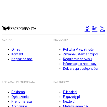
KONTAKT
REGULAMIN
O nas
Polityka Prywatności
Kontakt
Zmiana ustawień zgód
Napisz do nas
Regulamin serwisu
Informacje o nadawcy
Deklaracja dostępności
REKLAMA I PRENUMERATA
PARTNERZY
Reklama
E-kiosk.pl
Ogłoszenia
E-gazety.pl
Prenumerata
Nexto.pl
Archiwum
Mała księgowość