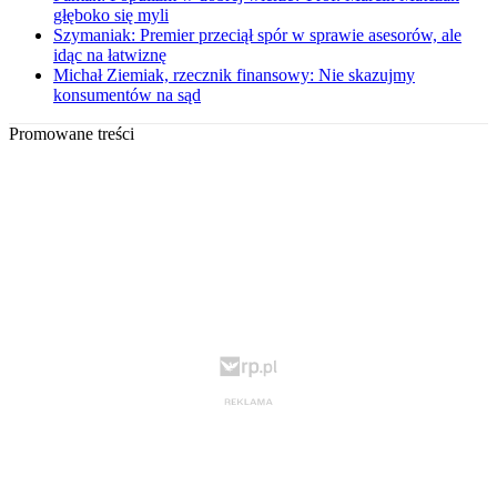
głęboko się myli
Szymaniak: Premier przeciął spór w sprawie asesorów, ale
idąc na łatwiznę
Michał Ziemiak, rzecznik finansowy: Nie skazujmy
konsumentów na sąd
Promowane treści