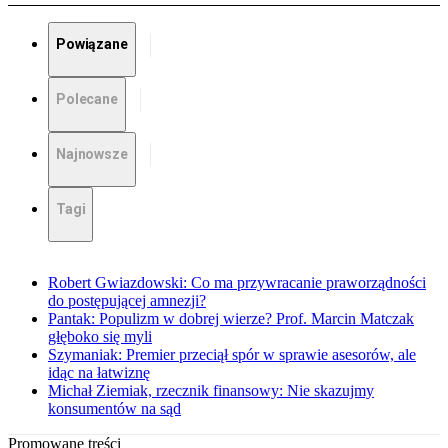
Powiązane
Polecane
Najnowsze
Tagi
Robert Gwiazdowski: Co ma przywracanie praworządności
do postępującej amnezji?
Pantak: Populizm w dobrej wierze? Prof. Marcin Matczak
głęboko się myli
Szymaniak: Premier przeciął spór w sprawie asesorów, ale
idąc na łatwiznę
Michał Ziemiak, rzecznik finansowy: Nie skazujmy
konsumentów na sąd
Promowane treści